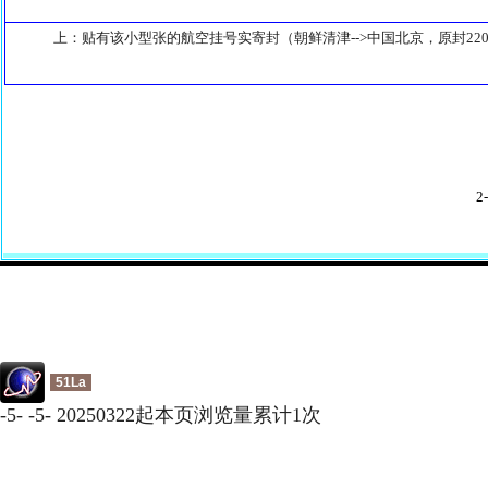
上：贴有该小型张的航空挂号实寄封（朝鲜清津-->中国北京，原封220x
2
51La
-
5
-
-
5
-
20250322起本页浏览量累计
1
次