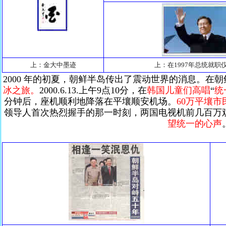
上：金大中墨迹
上：在1997年总统就职
2000 年的初夏，朝鲜半岛传出了震动世界的消息。在
冰之旅。
2000.6.13.上午9点10分，在
韩国儿童们高唱
“
统
分钟后，座机顺利地降落在平壤顺安机场。
60万平壤市
领导人首次热烈握手的那一时刻，两国电视机前几百万
望统一的心声