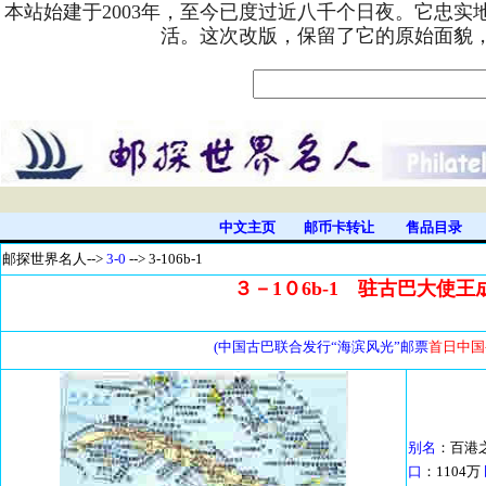
本站始建于2003年，至今已度过近八千个日夜。它忠
活。这次改版，保留了它的原始面貌
中文主页
邮币卡转让
售品目录
邮探世界名人-
->
3-0
--> 3-106b-1
３－1０6b-1 驻古巴大使王成
(中国古巴联合发行“海滨风光”邮票
首日中国-
别名
：百港
口
：1104万