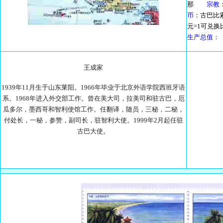
那
宗教
币
：古巴
元=1可兑换
生产总值
：（
王成家
1939年11月生于山东莱阳。1966年毕业于北京外语学院西班牙语
系。1968年进入外交部工作。曾在美大司，拉美司和驻古巴，厄
瓜多尔，墨西哥和智利使馆工作。任翻译，随员，三秘，二秘，
付处长，一秘，参赞，副司长，驻智利大使。1999年2月起任驻
古巴大使。