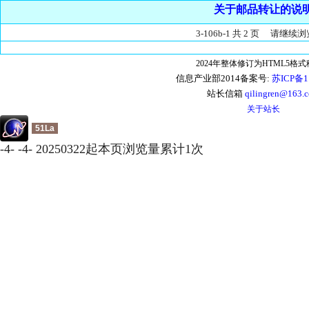
关于邮品转让的说
3-106b-1 共 2 页 请继续浏
2024年整体修订为HTML5格
信息产业部2014备案号:
苏ICP备1
站长信箱
qilingren@163.
关于站长
51La
-
4
-
-
4
-
20250322起本页浏览量累计
1
次