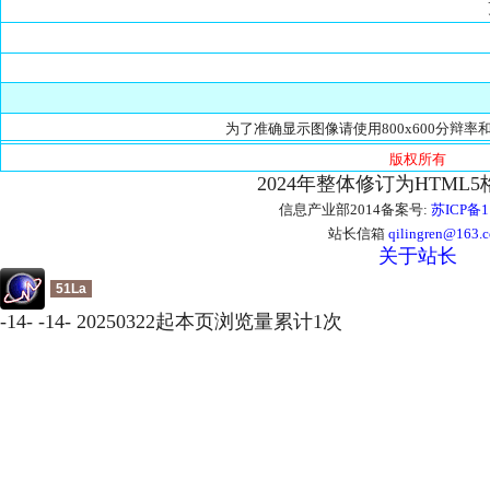
更
为了准确显示图像请使用800x600分辩率和
版权所有
2024年整体修订为HTML
信息产业部2014备案号:
苏ICP备1
站长信箱
qilingren@163.
关于站长
51La
-
14
-
-
14
-
20250322起本页浏览量累计
1
次