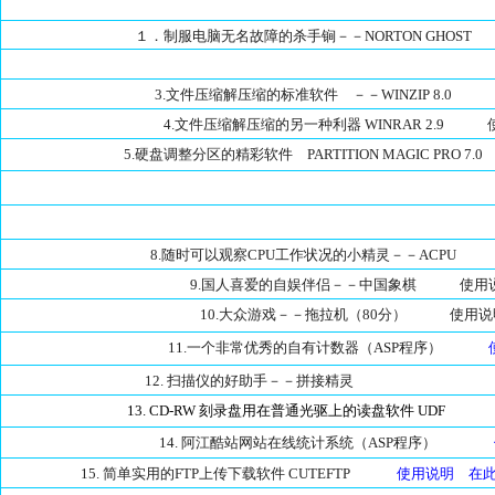
１．制服电脑无名故障的杀手锏－－NORTON GHO
3.文件压缩解压缩的标准软件 －－WINZIP 
4.文件压缩解压缩的另一种利器 WINRAR 2
5.硬盘调整分区的精彩软件 PARTITION MAGIC P
8.随时可以观察CPU工作状况的小精灵－－AC
9.国人喜爱的自娱伴侣－－中国象棋 
10.大众游戏－－拖拉机（80分） 
11.一个非常优秀的自有计数器（ASP程序）
使
12. 扫描仪的好助手－－拼接精灵
13. CD-RW 刻录盘用在普通光驱上的读盘软件 UDF
使
14. 阿江酷站网站在线统计系统（ASP程序）
15. 简单实用的FTP上传下载软件 CUTEFTP
使用说明
在此