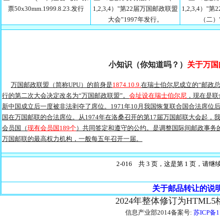
票50x30mm.1999.8.23.发行
1,2,3,4）"第22届万国邮政联盟
1,2,3,4）
大会”1997年发行。
（二）
小知识（你知道吗？）
关于万国
万国邮政联盟（简称UPU）的前身是
1874.10.9.
在瑞士伯尔尼成立的“邮政总
行的第二次大会决定改名为“万国邮政联盟”。
会址设在瑞士伯尔尼
，现在是联合
新中国成立后一度被非法剥夺了席位。1971年10月我国恢复联合国合法席位
国在万国邮联的合法席位。从1974年在洛桑召开的第17届万国邮联大会起，
会员国（
现有会员国189个
）共同签定和遵守的公约。是调整国际间邮政事务
万国邮联的最高权力机构，一般每五年召开一届。
2-016 共 3 页，这是第 1 页，请
关于邮品转让的说
2024年整体修订为HTML
信息产业部2014备案号:
苏ICP备1