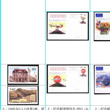
上：1999-9(2-1,2)全套2枚。原
上：纪念邮资明信片 JP63（4-
上：纪念邮资