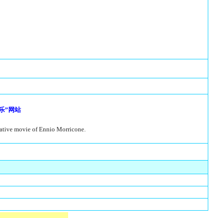
乐”网站
lative movie of Ennio Morricone.