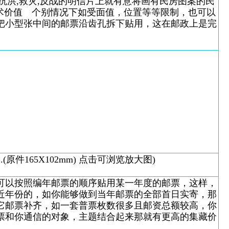
洪,救灾,反战的明信片上就有意将画有民房图案的民
术价值 个别情况下如受面值，位置等等限制，也可以
把小型张中间的邮票沿齿孔拆下贴用，这在邮政上是完
原件165X102mm) 点击可浏览放大图)
以按照编年邮票的顺序贴用某一年度的邮票，这样，
近年份的，如你能够做到当年邮票的全部首日实寄，那
它邮票补齐，如一套普票枚数很多且邮资总额较高，你
票和你通信的对象，主题结合起来那就有更高的集藏价