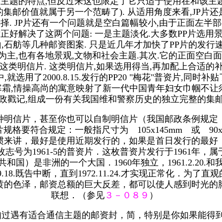
纪念特定主题的特点,但反过来这也限定了它只适于使用在和该
集邮价值就属于另一个范畴了). 从适用角度来看,JP片
择. JP片还有一个问题就是空白篇幅较小,由于正面左半
片正好解决了这两个问题: 一是主题淡化.大多数PP片选用
,石舫等几种邮资图案. 只是近几年才加快了PP片的发行速度,自
花卉为主,也有各地景观,文物和社会主题.其次.它的正面空
这类明信片. 这类明信片,如果选用得当,再加配上合适的补
了2000.8.15.发行的PP20 "梅花"普资片,同时
,不畏寒霜,情操高尚的寓意映射了新一代中国青年妇女巾帼不让须
政戳记,组成一份有关我国维和警察历史的独立完整的集邮
种明信片，甚至你也可以自制明信片（我国邮政条例规定
要符合规定：一般指尺寸为 105x145mm 或 90x
来讲，最好是使用近期发行的，如果是首日发行的最好．
为1961-5的普资片．这枚普资片发行于1961年，属于普
国）是非洲的一个大国．1960年独立，1961.2.20
.18.既告中断，直到1972.11.24.才实现正常化．
呈灰黄的色泽，邮资总额的巨大反差，都可以使人感到时光
联想．（参见
３－０８９
）
如过遇有适合通信主题的邮资封，简，特别是你如果能得