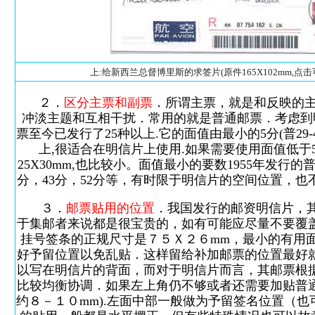
上:给新西兰总督博里斯的求签片(原件165X102mm,点
２．
区分主票和副票
．所谓主票，就是和反映的
冲淡主题和互相干扰．常用的就是普通邮票．考虑到
票至今已发行了25种以上.它的面值由最小的5分(普29-
上,很适合在明信片上使用.如果需要使用面值低于5分的普
25X30mm,也比较小。面值最小的要数1955年发行
分，43分，52分等，有时限于明信片的空间位置，
３．
邮票贴用的位置
．我国发行的邮资明信片，
于集邮者来说都是很宝贵的，如有可能应尽量不要覆
挂号签条的正规尺寸是７５Ｘ２６mm，最小的有用
好予留位置以免乱贴．这样留给补加邮票的位置最好
以写在明信片的背面，而对于明信片而言，其邮票根
比较均衡协调．如果左上角仍不够或者还需要加贴普
约８－１０mm).左面中部一般做为予留签名位置（