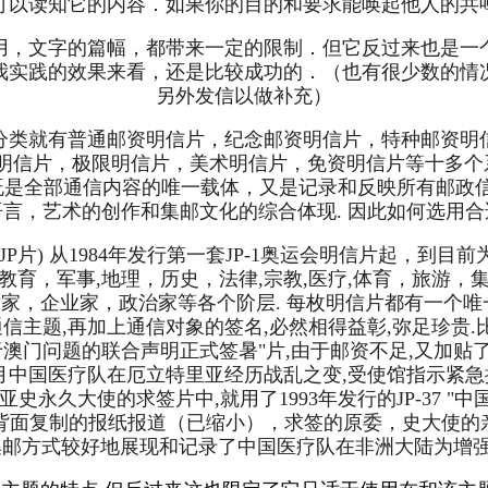
可以读知它的内容．如果你的目的和要求能唤起他人的共
用，文字的篇幅，都带来一定的限制．但它反过来也是一
我实践的效果来看，还是比较成功的．（也有很少数的情
另外发信以做补充）
分类就有普通邮资明信片，纪念邮资明信片，特种邮资明
明信片，极限明信片，美术明信片，免资明信片等十多个系
它既是全部通信内容的唯一载体，又是记录和反映所有邮政
言，艺术的创作和集邮文化的综合体现. 因此如何选用
称JP片) 从1984年发行第一套JP-1奥运会明信片起，
育，军事,地理，历史，法律,宗教,医疗,体育，旅游
家，企业家，政治家等各个阶层. 每枚明信片都有一个唯
通信主题,再加上通信对象的签名,必然相得益彰,弥足珍贵
关于澳门问题的联合声明正式签暑"片,由于邮资不足,又加贴了
8年6月中国医疗队在厄立特里亚经历战乱之变,受使馆指示
立特里亚史永久大使的求签片中,就用了1993年发行的JP-37 "中
，加上背面复制的报纸报道（已缩小），求签的原委，史大使
邮戳，以集邮方式较好地展现和记录了中国医疗队在非洲大陆为