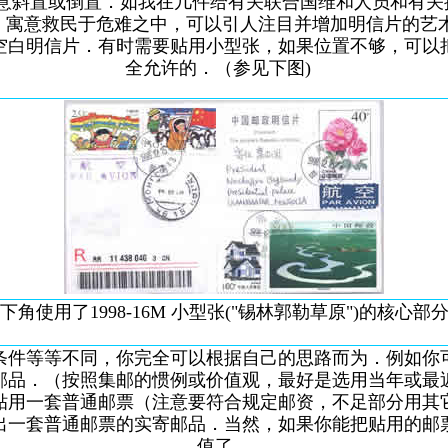
意斜置或倒置．如我在几件给有关联合国维和人员和有关抗
贴，寓意救民于危难之中，可以引人注目并增加明信片的艺
空白明信片．有时需要贴用小型张，如果位置不够，可以
全允许的．（参见下图)
使用了1998-16M 小型张("锡林郭勒草原")的核心部分.(
件等等不同，你完全可以根据自己的思路而为．例如你可
邮品．（按照集邮的惯例或价值观，最好是选用当年或最
贴用一套普通邮票（注意要符合规定邮资，不足部分用其
出一套普通邮票的实寄邮品．当然，如果你能把贴用的邮
值了．