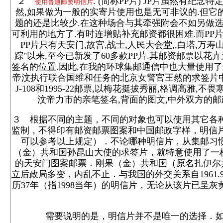
２
. (简称PP片) JP片虽然有
使用普通邮资明信片
然,如果做为一般的实寄片使用也是无可非议的.但它的
题的还是比较少.在这种场合与其牵强附会不如另做选
可利用的地方了.有时连增贴补充邮资都很困难.而PP
PP片只有天安门,故宫,战士,人民大会堂,,白塔,万寿山
踪"以来,至今已新发了60多款PP片.其邮资邮票以
签名的位置.因此,在我的环球集邮通信中也大量使用了
帝汶执行联合国维和任务的北京女警官王然的求签片中,就选用
J-108和1995-22邮票,以梅花挺拔秀丽,格调高雅
汶帝力市的亲笔签名,背面的图文,中外双方的邮
３ 根据不同的主题，不同的对象也可以使用其它各
监制，不得印有邮资邮票图案和中国邮政字样，明信片规格
可以参考以上规定）．不论哪种明信片，从集邮习惯
（金）共和国孙昆山大使的求签片，就特意使用了一枚志号
的天安门图案邮票．刚果（金）共和国（原名扎伊尔共和
立后政局多变，内乱不止．与我国的外交关系自1961.9
历37年（指1998当年）的明信片，无论从该片已
需要说明的是，明信片并不是唯一的选择．