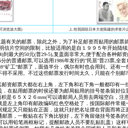
击可浏览放大图)
上:给我国驻日本大使陈建的求签片(原件
主题有关的邮票．除此之外，为了补足邮资而贴用的邮票
明信片空间的限制，比较适用的是自１９９５年开始陆续发
4)到最大的50元(普29-5),复盖面非常大,便于配合各种邮
通邮票,可以选用1986年发行的"民居"普23票,全套14枚,面
的普8“矿工”邮票了，面值半分，偶尔有时也会用到。还有一些
也不得不采用。不过这些邮票发行时间太久，只能在个别
其邮资邮票大都在右上角．左下角和右下角一般都印有一
盖．在贴用邮票的时侯还要为邮局贴用的挂号签条留好位
面积是６５Ｘ２６mm(可以请邮局人员剪去两端空白，注
就是左上角印有邮政编码红色空格处了．按国际邮件常规
据规定又只能贴在正面，这就只好把名址摆在背面而将正
通邮票，一般贴在右下角比较好，左下角留做挂号签条的
也可以用铅笔画框标记，提醒邮政人员不要乱贴乱盖）这