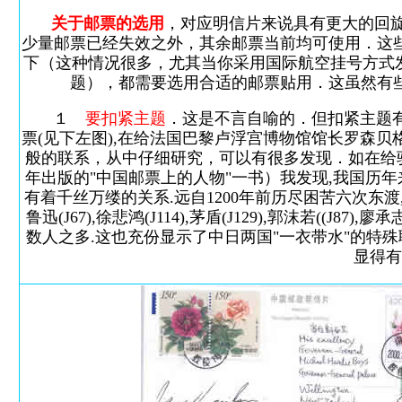
关于邮票的选用
，对应明信片来说具有更大的回旋余
少量邮票已经失效之外，其余邮票当前均可使用．这
下（这种情况很多，尤其当你采用国际航空挂号方式发
题），都需要选用合适的邮票贴用．这虽然有
１
要扣紧主题
．这是不言自喻的．但扣紧主题有
票(见下左图),在给法国巴黎卢浮宫博物馆馆长罗森贝
般的联系，从中仔细研究，可以有很多发现．如在给
年出版的"中国邮票上的人物"一书）我发现,我国历
有着千丝万缕的关系.远自1200年前历尽困苦六次东渡
鲁迅(J67),徐悲鸿(J114),茅盾(J129),郭沫若((J87),
数人之多.这也充份显示了中日两国"一衣带水"的特殊
显得有