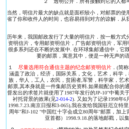
２ 透明公开．所有接触到它的人都
当然，明信片最大的缺点就是面积较小，对邮票的使
省了你和收件人的时间，也容易得到对方的谅解．从
历年来，我国邮政发行了大量的明信片．按一般方式
资明信片，专用邮资明信片，广告邮资明信片，军用
很多系列还在不断的发展中. 在环球集邮通信中，
要的邮票，寓意其中，便是一种无声的语
１
尽量选用符合通信主题的纪念邮资明信片
．(简
涵盖了政治，经济，国际关系，文化，艺术，科学，教
族，华人，工人，农民，贫困者,军警，科学家，艺术
邮票,其本身就是一件集邮历史资料.如果能配合你的
督发出的求签片就使用了1987年发行的JP-10"中葡
衬托背景的效果(见
2-014-2
). 又如为了记录199
1998.7.23.南京日报和3-065),我在发给我国驻厄
周年"和J-102 "中国红十字会成立80周年"邮票
亚首都）1998.9.18.的落地