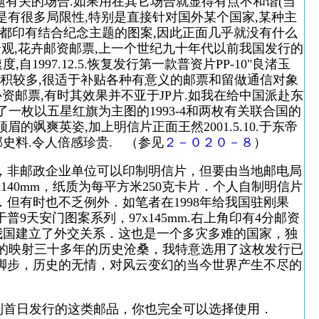
主题有关的场合.如果用在其它场合就显得有点不和谐(当
还是有很多局限性,特别是直接针对国外某个国家,某种主
部都印有结合纪念主题的图案,因此正面几乎就没有什么
景观,花卉邮资邮票,上一个世纪九十年代以前我国发行的
1997.12.5.恢复发行第一款普资片PP-10"良渚玉
白面积较多,很适于补贴各种有意义的邮票和留做通信对象
资邮票,有时其效果并不亚于JP片.如我在给中国派赴东
补贴了一枚以五星红旗为主图的1993-4和两枚有关联合国的
眉的飒爽英姿,加上明信片正面王然2001.5.10.于东帝
史料.令人倍感珍贵. （参见
２－０２０－８
）
，非邮政企业单位可以印制明信片，但要由当地邮电局
140mm，纸质为每平方米250克卡片．个人自制明信片
但有时也不乏例外．如笔者在1998年给我国驻刚果
9天安门图案系列，97x145mm.右上角印有4分邮资
.和我国建立了外交关系．这也是一个多灾多难的国家，独
为了直观的映射三十多年的历史沧桑，我特意选用了这枚发行已
的脚步，历史的无情，对风云变幻的当今世界产生不尽的
到首日发行的这类邮品，你也完全可以选择使用．