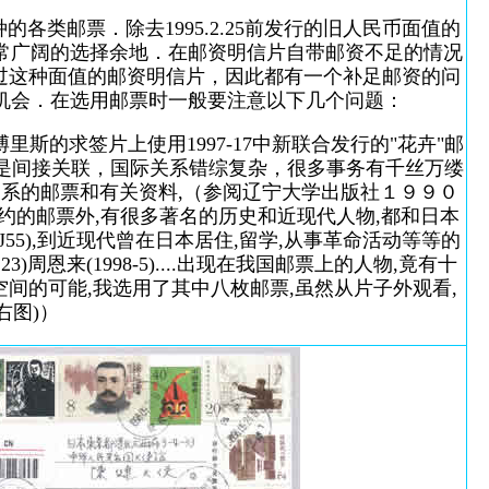
各类邮票．除去1995.2.25前发行的旧人民币面值的
常广阔的选择余地．在邮资明信片自带邮资不足的情况
行过这种面值的邮资明信片，因此都有一个补足邮资的问
机会．在选用邮票时一般要注意以下几个问题：
的求签片上使用1997-17中新联合发行的"花卉"邮
次就是间接关联，国际关系错综复杂，很多事务有千丝万缕
系的邮票和有关资料,（参阅辽宁大学出版社１９９０
约的邮票外,有很多著名的历史和近现代人物,都和日本
55),到近现代曾在日本居住,留学,从事革命活动等等的
武((J123)周恩来(1998-5)....出现在我国邮票上的人物,竟有十
空间的可能,我选用了其中八枚邮票,虽然从片子外观看,
右图)）