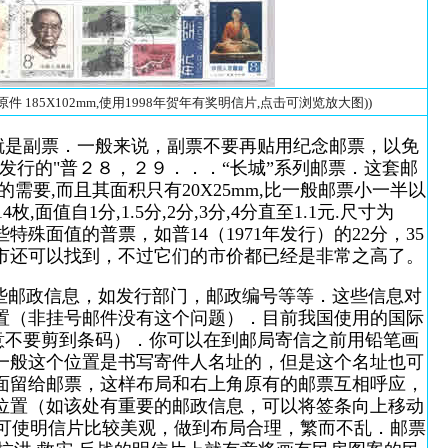
 185X102mm,使用1998年贺年有奖明信片,点击可浏览放大图))
就是副票．一般来说，副票不要再贴用纪念邮票，以免
行的"普２８，２９．．．“长城”系列邮票．这套邮
资的需要,而且其面积只有20X25mm,比一般邮票小一半以
值自1分,1.5分,2分,3分,4分直至1.1元.尺寸为
特殊面值的普票，如普14（1971年发行）的22分，35
邮市还可以找到，不过它们的市价都已经是非常之高了。
些邮政信息，如发行部门，邮政编号等等．这些信息对
置（非挂号邮件没有这个问题）．目前我国使用的国际
意不要剪到条码）．你可以在到邮局寄信之前用铅笔画
一般这个位置是书写寄件人名址的，但是这个名址也可
面留给邮票，这样布局和右上角原有的邮票互相呼应，
位置（如该处有重要的邮政信息，可以将签条向上移动
样可使明信片比较美观，做到布局合理，繁而不乱．邮票