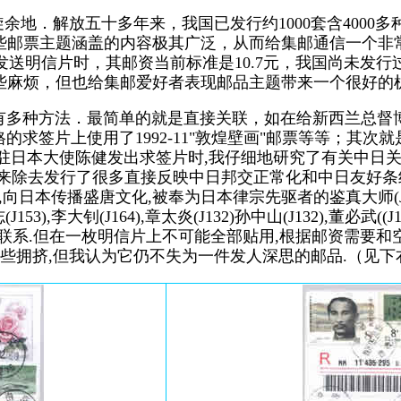
地．解放五十多年来，我国已发行约1000套含4000多种的
些邮票主题涵盖的内容极其广泛，从而给集邮通信一个非
送明信片时，其邮资当前标准是10.7元，我国尚未发
些麻烦，但也给集邮爱好者表现邮品主题带来一个很好的
多种方法．最简单的就是直接关联，如在给新西兰总督博里斯
格的求签片上使用了1992-11"敦煌壁画"邮票等等；其
驻日本大使陈健发出求签片时,我仔细地研究了有关中日关
年来除去发行了很多直接反映中日邦交正常化和中日友好条
,向日本传播盛唐文化,被奉为日本律宗先驱者的鉴真大师(J
廖承志(J153),李大钊(J164),章太炎(J132)孙中山(J132),董必
联系.但在一枚明信片上不可能全部贴用,根据邮资需要和
些拥挤,但我认为它仍不失为一件发人深思的邮品.（见下