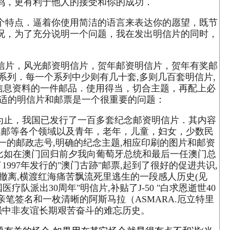
鸣，更有利于他人的接受和你的成功．
个特点．逼着你使用简洁的语言来表达你的愿望，既节
况，为了充分说明一个问题，我在发出明信片的同时，
信片，风光邮资明信片，贺年邮资明信片，贺年有奖邮
列．每一个系列中少则有几十套,多则几百套明信片,
信息资料的一件邮品．使用得当，切合主题，再配上必
合适的明信片和邮票是一个很重要的问题：
到目前为止，我国已发行了一百多套纪念邮资明信片．其内容
，集邮等各个领域以及青年，老年，儿童，妇女，少数民
一的邮政志号,明确的纪念主题,相应印刷的图片和邮资
.比如在澳门回归前夕我向葡萄牙总统和最后一任澳门总
1997年发行的"澳门古跡"邮票,起到了很好的促进共识,
紧急撤离,横渡红海痛苦飘流死里逃生的一段感人历史(见
国医疗队派出30周年"明信片,补贴了J-50 "白求恩逝世40
的亲笔签名和一枚清晰的阿斯马拉（ASMARA.厄立特里
增强中非友谊长期艰苦奋斗的难忘历史。