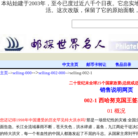
本站始建于2003年，至今已度过近八千个日夜。它忠
活。这次改版，保留了它的原始面貌
中文主页
邮币卡转让
售品目录
-->
主页
-->
selling-000
selling-002-000
-->selling-002-1
二十世纪末
全球25个国家政要(总统或
销售说明网页
002-1 西哈努克国王
01 概况
您还记得1998年中国遭受的历史罕见特大洪水吗?
那是一场世纪性的灾难:全国
面告急。长江全流域暴雨不断，苍天失色，洪水肆虐，嘉鱼，九江两处干堤决口
的特大洪灾，每一个有血性的中国人都激发起了不屈的斗志。从国家主席到平