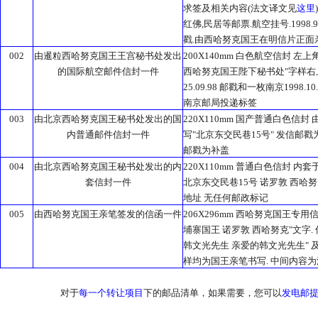
求签及相关内容(法文译文见
这里
红佛,民居等邮票.航空挂号.1998.
戳.由西哈努克国王在明信片正面亲
002
由暹粒西哈努克国王王宫秘书处发出
200X140mm 白色航空信封 左
的国际航空邮件信封一件
西哈努克国王陛下秘书处"字样
25.09.98 邮戳和一枚南京1998
南京邮局投递标签
003
由北京西哈努克国王秘书处发出的国
220X110mm 国产普通白色信封
内普通邮件信封一件
写"北京东交民巷15号" 发信邮戳为18.
邮戳为补盖
004
由北京西哈努克国王秘书处发出的内
220X110mm 普通白色信封 内
套信封一件
北京东交民巷15号 诺罗敦 西哈
地址 无任何邮政标记
005
由西哈努克国王亲笔签发的信函一件
206X296mm 西哈努克国王专
埔寨国王 诺罗敦 西哈努克"文字.
韩文光先生 亲爱的韩文光先生" 及底部
样均为国王亲笔书写. 中间内容为
对于
每一个转让项目
下的邮品清单，如果需要，您可以
发电邮