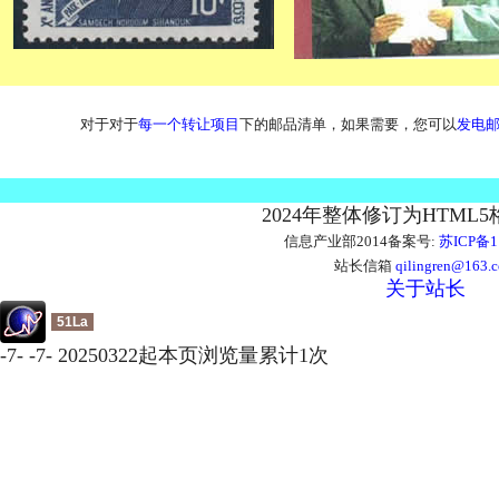
对于对于
每一个转让项目
下的邮品清单，如果需要，您可以
发电
2024年整体修订为HTML
信息产业部2014备案号:
苏ICP备1
站长信箱
qilingren@163.
关于站长
51La
-
7
-
-
7
-
20250322起本页浏览量累计
1
次